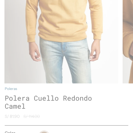
Poleras
Polera Cuello Redondo
Camel
Precio
S/ 81.90
S/ 114.00
regular