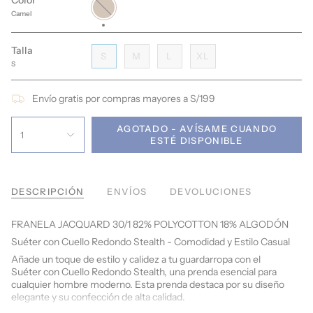
Color
Camel
Camel
Talla
S
M
L
XL
S
Envío gratis por compras mayores a S/199
AGOTADO - AVÍSAME CUANDO
1
ESTÉ DISPONIBLE
DESCRIPCIÓN
ENVÍOS
DEVOLUCIONES
FRANELA JACQUARD 30/1 82% POLYCOTTON 18% ALGODÓN
Suéter con Cuello Redondo Stealth - Comodidad y Estilo Casual
Añade un toque de estilo y calidez a tu guardarropa con el
Suéter con Cuello Redondo Stealth, una prenda esencial para
cualquier hombre moderno. Esta prenda destaca por su diseño
elegante y su confección de alta calidad.